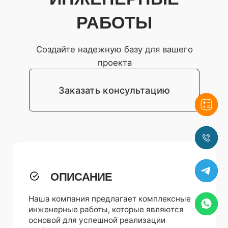
ОПИСАНИЕ
Наша компания предлагает комплексные
инженерные работы, которые являются
основой для успешной реализации
любого строительного проекта.
Качественная инженерная
инфраструктура — это залог
долговечности и безопасности вашего
объекта. Мы полностью берем на себя
обеспечение вашего дома всеми
необходимыми коммуникациями под-
ключ.
Оставить заявку
НАМ СТОИТ ДОВЕРЯТЬ