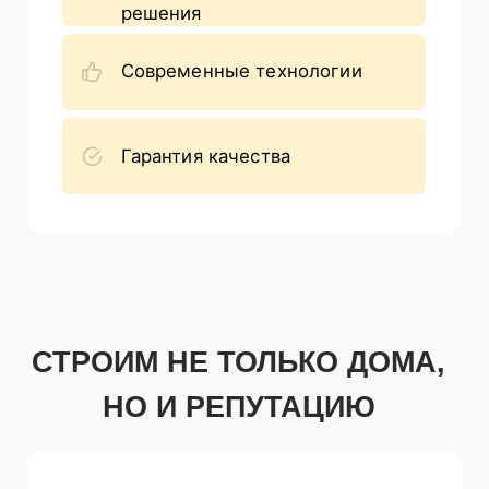
Вячеславович.
Стаж работы в строительной сфере более
25 лет. При его непосредственном участии
построено более 650 объектов из
теплоблока
на территории Москвы и Московской
области,
а так же 11 семнадцатиэтажных
многоквартирных домов в г. Подольске,
Климовске, Домодедове, Щербинке.
Бесплатная консультация
Смета входит в стоимость
работ
НАШИ ВОПЛОЩЕННЫЕ
ПРОЕКТЫ ИЗ