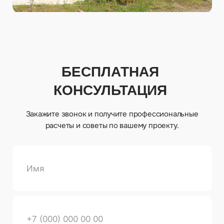
Главная
О нас
Производство
Доставка и оплата
Услуги
Контакты
+7 (963)
640-23-23‬
+7 (977)
334-95-95‬
info@климовск-