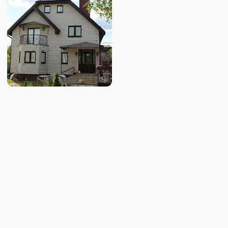
МАТЕРИАЛОВ
Производство включает в себя
многие разновидности и варианты
изготовления, благодаря этому
мы являемся
конкурентноспособными
и актуальными на рынке.
Узнать больше