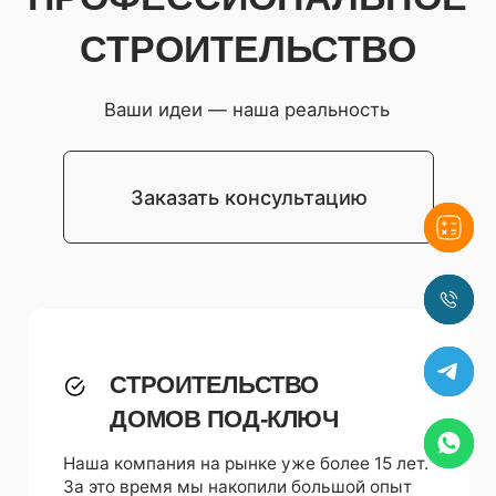
СТРОИТЕЛЬСТВО
ДОМОВ ПОД-КЛЮЧ
Наша компания на рынке уже более 15 лет.
За это время мы накопили большой опыт
в строительстве и создаем качественные
и надежные проекты для своих клиентов.
Уже построено более 600 объектов под
ключ. В портфолио компании представлен
широкий ассортимент выполненных работ
и готовых проектов: от небольших жилых
домов до просторных и современных
офисных зданий. Наша команда опытных
специалистов гарантирует высокое
качество работ, соблюдение сроков
и индивидуальный подход к каждому
клиенту.
ПРЕДОСТАВЛЯЕМ