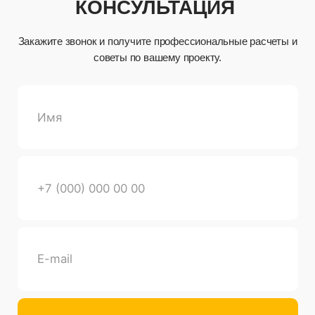
+7 (963)
640-23-23‬
+7 (977)
334-95-95‬
info@климовск-
теплоблок.com
г. Подольск,
ул. Лобачева, 13 Офис 408